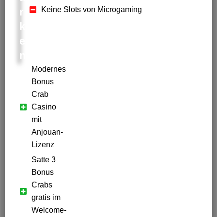
Keine Slots von Microgaming
r
k
e
n
Modernes
Bonus
Crab
Casino
mit
Anjouan-
Lizenz
Satte 3
Bonus
Crabs
gratis im
Welcome-