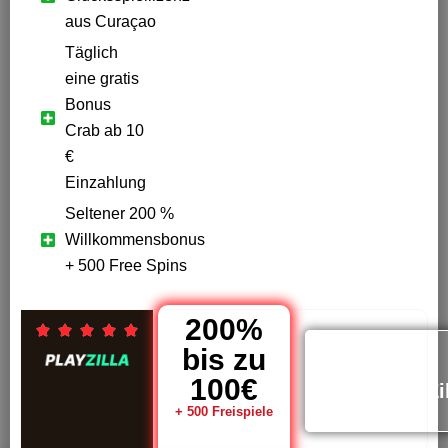
aus Curaçao
Täglich
eine gratis
Bonus
Crab ab 10
€
Einzahlung
Seltener 200 %
Willkommensbonus
+ 500 Free Spins
200%
bis zu
Zu
100€
PlayZi
+ 500 Freispiele