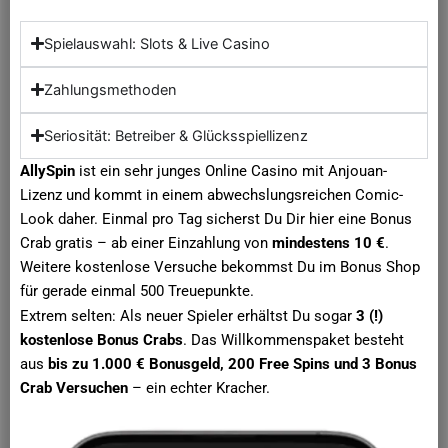
Spielauswahl: Slots & Live Casino
Zahlungsmethoden
Seriosität: Betreiber & Glücksspiellizenz
AllySpin
ist ein sehr junges Online Casino mit Anjouan-
Lizenz und kommt in einem abwechslungsreichen Comic-
Look daher. Einmal pro Tag sicherst Du Dir hier eine Bonus
Crab gratis – ab einer Einzahlung von
mindestens 10 €
.
Weitere kostenlose Versuche bekommst Du im Bonus Shop
für gerade einmal 500 Treuepunkte.
Extrem selten: Als neuer Spieler erhältst Du sogar
3 (!)
kostenlose Bonus Crabs
. Das Willkommenspaket besteht
aus
bis zu 1.000 € Bonusgeld, 200 Free Spins und 3 Bonus
Crab Versuchen
– ein echter Kracher.