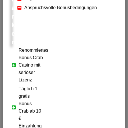
ä
Anspruchsvolle Bonusbedingungen
r
k
e
n
Renommiertes
Bonus Crab
Casino mit
seriöser
Lizenz
Täglich 1
gratis
Bonus
Crab ab 10
€
Einzahlung