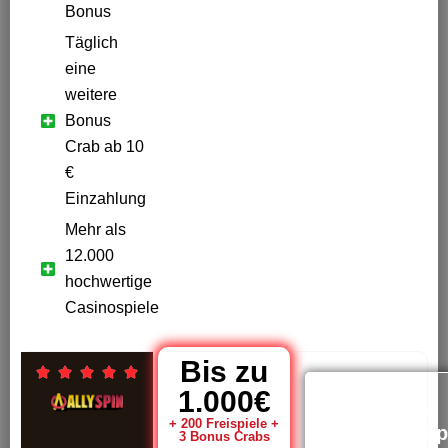
Bonus
Täglich
eine
weitere
Bonus
Crab ab 10
€
Einzahlung
Mehr als
12.000
hochwertige
Casinospiele
Bis zu
1.000€
Zu
+ 200 Freispiele +
AllySp
3 Bonus Crabs