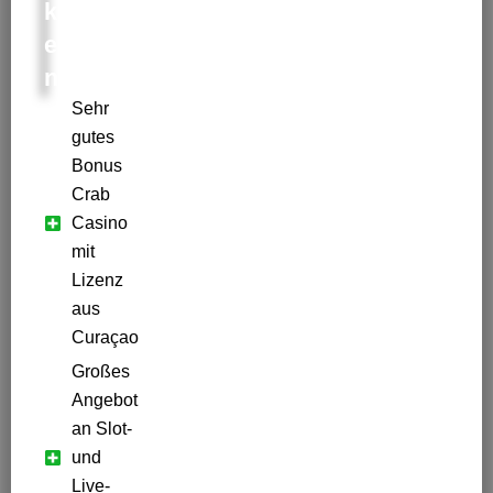
k
e
n
Sehr
gutes
Bonus
Crab
Casino
mit
Lizenz
aus
Curaçao
Großes
Angebot
an Slot-
und
Live-