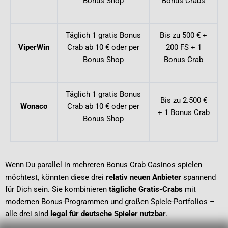
Bonus Shop
Bonus Crabs
Täglich 1 gratis Bonus
Bis zu 500 € +
ViperWin
Crab ab 10 € oder per
200 FS + 1
Bonus Shop
Bonus Crab
Täglich 1 gratis Bonus
Bis zu 2.500 €
Wonaco
Crab ab 10 € oder per
+ 1 Bonus Crab
Bonus Shop
Wenn Du parallel in mehreren Bonus Crab Casinos spielen
möchtest, könnten diese drei
relativ neuen Anbieter
spannend
für Dich sein. Sie kombinieren
tägliche Gratis-Crabs
mit
modernen Bonus-Programmen und großen Spiele-Portfolios –
alle drei sind
legal für deutsche Spieler nutzbar
.