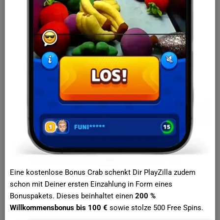
Eine kostenlose Bonus Crab schenkt Dir PlayZilla zudem
schon mit Deiner ersten Einzahlung in Form eines
Bonuspakets. Dieses beinhaltet einen
200 %
Willkommensbonus bis 100 €
sowie stolze 500 Free Spins.