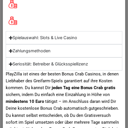
Maximalbetrag Einsatz: 5 EUR / Drehung
Zeitlimit zum Umsetzen: 10 Tage
Spielauswahl: Slots & Live Casino
Zahlungsmethoden
Seriosität: Betreiber & Glücksspiellizenz
PlayZilla ist eines der besten Bonus Crab Casinos, in denen
Liebhaber des Greifarm-Spiels garantiert auf ihre Kosten
kommen. Du kannst Dir
jeden Tag eine Bonus Crab gratis
sichern, indem Du einfach eine Einzahlung in Höhe von
mindestens 10 Euro
tätigst – im Anschluss daran wird Dir
Deine kostenlose Bonus Crab automatisch gutgeschrieben.
Du kannst selbst entscheiden, ob Du den Gratisversuch
sofort im Spiel umsetzen oder über mehrere Tage sammeln