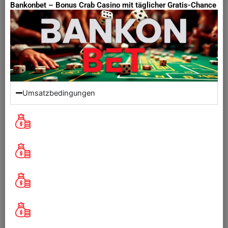
Bankonbet – Bonus Crab Casino mit täglicher Gratis-Chance
Umsatzbedingungen
Umsatz: 40x (Bonus + Einzahlung)
Mindestbetrag Einzahlung: 10 EUR
Maximalbetrag Einsatz: 5 EUR / Drehung
Zeitlimit zum Umsetzen: 7 Tage