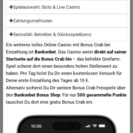
Spielauswahl: Slots & Live Casino
Zahlungsmethoden
Seriosität: Betreiber & Glücksspiellizenz
Ein weiteres tolles Online Casino mit Bonus Crab bei
Einzahlung ist
Bankonbet
. Das Casino weist
direkt auf seiner
Startseite auf die Bonus Crab hin
– das beliebte Greifarm-
Spiel scheint dort einen besonders hohen Stellenwert zu
haben. Pro Tag holst Du Dir einen kostenlosen Versuch für
Deine erste Einzahlung des Tages ab 10 €.
Alternativ sicherst Du Dir weitere Bonus Crab Freispiele über
den
Bankonbet Bonus Shop
: Für nur
500 gesammelte Punkte
tauschst Du dort eine gratis Bonus Crab ein.