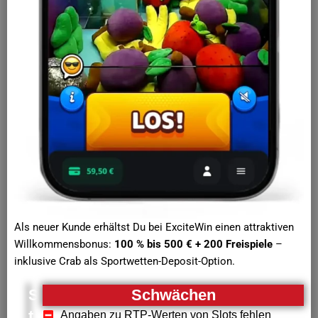
Als neuer Kunde erhältst Du bei ExciteWin einen attraktiven
Willkommensbonus:
100 % bis 500 € + 200 Freispiele
–
inklusive Crab als Sportwetten-Deposit-Option.
S
Schwächen
t
Angaben zu RTP-Werten von Slots fehlen