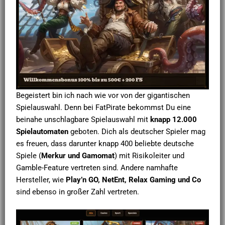
Begeistert bin ich nach wie vor von der gigantischen
Spielauswahl. Denn bei FatPirate bekommst Du eine
beinahe unschlagbare Spielauswahl mit
knapp 12.000
Spielautomaten
geboten. Dich als deutscher Spieler mag
es freuen, dass darunter knapp 400 beliebte deutsche
Spiele (
Merkur und Gamomat
) mit Risikoleiter und
Gamble-Feature vertreten sind. Andere namhafte
Hersteller, wie
Play’n GO, NetEnt, Relax Gaming und Co
sind ebenso in großer Zahl vertreten.