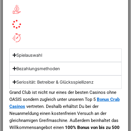
Mindestbetrag Einzahlung: 20 EUR
Maximalbetrag Einsatz: 5 EUR / Drehung
Zeitlimit zum Umsetzen: 10 Tage
Spielauswahl
Bezahlungsmethoden
Seriosität: Betreiber & Glücksspiellizenz
Grand Club ist nicht nur eines der besten Casinos ohne
OASIS sondern zugleich unter unseren Top 5
Bonus Crab
Casinos
vertreten. Deshalb erhältst Du bei der
Neuanmeldung einen kostenfreien Versuch an der
gleichnamigen Greifmaschine. Außerdem beinhaltet das
Willkommensangebot einen
100% Bonus von bis zu 500