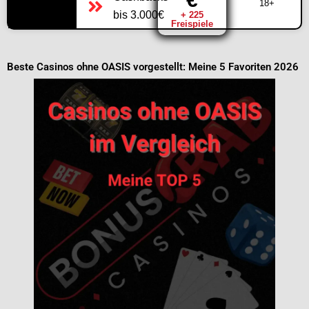
18+
bis 3.000€
+ 225
Freispiele
Beste Casinos ohne OASIS vorgestellt: Meine 5 Favoriten 2026