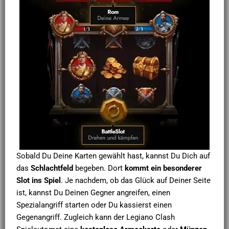
Sobald Du Deine Karten gewählt hast, kannst Du Dich auf
das
Schlachtfeld
begeben. Dort
kommt ein besonderer
Slot ins Spiel
. Je nachdem, ob das Glück auf Deiner Seite
ist, kannst Du Deinen Gegner angreifen, einen
Spezialangriff starten oder Du kassierst einen
Gegenangriff. Zugleich kann der Legiano Clash