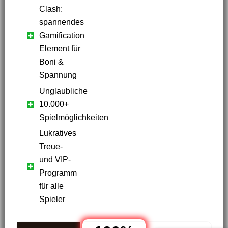
Clash:
spannendes
Gamification
Element für
Boni &
Spannung
Unglaubliche
10.000+
Spielmöglichkeiten
Lukratives
Treue-
und VIP-
Programm
für alle
Spieler