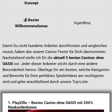
Konzept
💰
Bester
ViperWins
Willkommensbonus
Damit Du nicht hunderte Anbieter durchforsten und vergleichen
musst, haben das unsere Casino-Tester für Dich übernommen.
Nachstehend stelle ich Dir die
aktuell 5 besten Casinos ohne
OASIS
vor. Jeder dieser Anbieter sticht durch eine andere
Besonderheit hervor. Überlege Dir am besten, welche Kategorien
und Bereiche für Dein perfektes Spielerlebnis am wichtigsten
sind und gehe anschließend durch unsere Top-Liste.
1. PlayZilla – Bestes Casino ohne OASIS mit 200%
Neukundenbonus