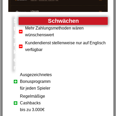
S
Schwächen
t
Mehr Zahlungsmethoden wären
wünschenswert
ä
Kundendienst stellenweise nur auf Englisch
r
verfügbar
k
e
n
Ausgezeichnetes
Bonusprogramm
für jeden Spieler
Regelmäßige
Cashbacks
bis zu 3.000€