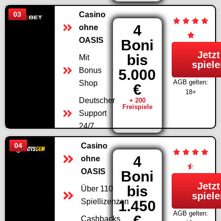
03
Casino
4
ohne
OASIS
Boni
Jetzt
bis
Mit
spiele
Bonus
5.000
AGB gelten:
Shop
€
18+
Deutscher
+ 200
Freispiele
Support
24/7
04
Casino
4
ohne
OASIS
Boni
Jetzt
bis
Über 110
spiele
Spiellizenzen
1.450
AGB gelten:
€
Cashbacks