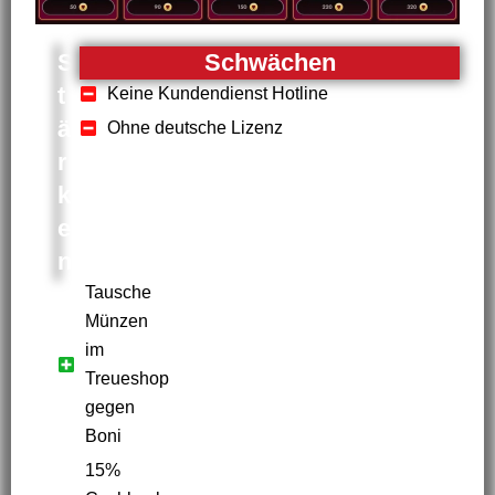
S
Schwächen
t
Keine Kundendienst Hotline
ä
Ohne deutsche Lizenz
r
k
e
n
Tausche
Münzen
im
Treueshop
gegen
Boni
15%