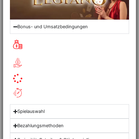
Bonus- und Umsatzbedingungen
Umsatz: 35x (Bonus + Einzahlung) + 40x
Gewinne aus Freispielen
Mindestbetrag Einzahlung: 10 EUR
Maximalbetrag Einsatz: 5 EUR / Drehung
Zeitlimit zum Umsetzen: 10 Tage
Spielauswahl
Bezahlungsmethoden