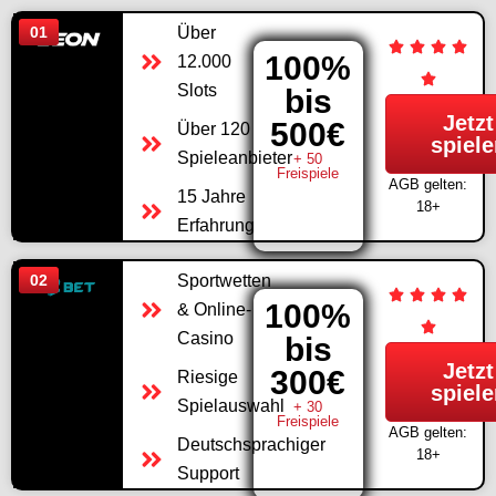
01
Über
100%
12.000
Slots
bis
Jetzt
500€
Über 120
spiele
Spieleanbieter
+ 50
Freispiele
AGB gelten:
15 Jahre
18+
Erfahrung
02
Sportwetten
100%
& Online-
Casino
bis
Jetzt
300€
Riesige
spiele
Spielauswahl
+ 30
Freispiele
AGB gelten:
Deutschsprachiger
18+
Support