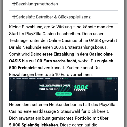
Bezahlungsmethoden
Seriosität: Betreiber & Glücksspiellizenz
Kleine Einzahlung, große Wirkung – so könnte man den
Start im PlayZilla Casino beschreiben. Denn unser
Testsieger unter den Online Casinos ohne OASIS gewährt
Dir als Neukunde einen 200% Ersteinzahlungsbonus.
Somit wird Deine
erste Einzahlung in dem Casino ohne
OASIS bis zu 100 Euro verdreifacht
, wobei Du
zugleich
500 Freispiele
nutzen kannst. Zudem kannst Du
Einzahlungen bereits ab 10 Euro vornehmen.
Neben dem seltenen Neukundenbonus hält das PlayZilla
Casino eine erstklassige Slotauswahl für Dich bereit.
Dich erwartet ein bunt gemischtes Portfolio mit
über
5.000 Spielmöglichkeiten
. Diese gehen auf die