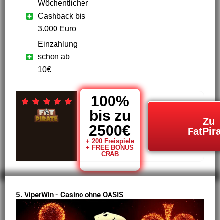
Wöchentlicher
Cashback bis
3.000 Euro
Einzahlung
schon ab
10€
100%
bis zu
Zu
2500€
FatPir
+ 200 Freispiele
+ FREE BONUS
CRAB
5. ViperWin - Casino ohne OASIS