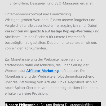
Entwicklern, Designern und SEO-Managern ergänzt.
Unternehmenskonzept und Finanzierung
Wir legen großen Wert darauf, dass unsere Ratgeber und
Vergleiche für alle Leser kostenfrei zugänglich sind. Dabei
verzichten wir gänzlich auf lästige Pop-up-Werbung
und
Ähnliches, um das Erlebnis für unsere Leserschaft
bestmöglich zu gestalten. Dadurch unterscheiden wir uns
von einigen Konkurrenten.
Zur Monetarisierung der Webseite haben wir uns
stattdessen dafür entschieden, die Finanzierung der
Webseite auf
Affiliate-Marketing
aufzubauen. Die
Monetarisierung der Webseite erfolgt dementsprechend
über die Platzierung von Affiliate-Links. Registriert sich ein
neuer Spieler über den von uns bereitgestellten Link, dann
erhalten wir eine Provision.
❗
Unsere Philosophie:
Bei uns findest Du ausschließlich