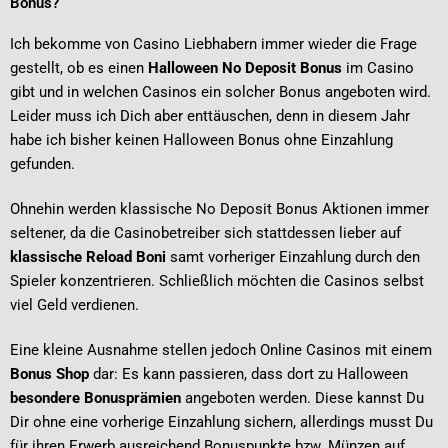
Bonus?
Ich bekomme von Casino Liebhabern immer wieder die Frage
gestellt, ob es einen
Halloween No Deposit Bonus
im Casino
gibt und in welchen Casinos ein solcher Bonus angeboten wird.
Leider muss ich Dich aber enttäuschen, denn in diesem Jahr
habe ich bisher keinen Halloween Bonus ohne Einzahlung
gefunden.
Ohnehin werden klassische No Deposit Bonus Aktionen immer
seltener, da die Casinobetreiber sich stattdessen lieber auf
klassische Reload Boni
samt vorheriger Einzahlung durch den
Spieler konzentrieren. Schließlich möchten die Casinos selbst
viel Geld verdienen.
Eine kleine Ausnahme stellen jedoch Online Casinos mit einem
Bonus Shop
dar: Es kann passieren, dass dort zu Halloween
besondere Bonusprämien
angeboten werden. Diese kannst Du
Dir ohne eine vorherige Einzahlung sichern, allerdings musst Du
für ihren Erwerb ausreichend Bonuspunkte bzw. Münzen auf