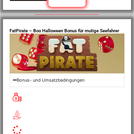
FatPirate – Boo Halloween Bonus für mutige Seefahrer
Bonus- und Umsatzbedingungen
Umsatz: 35x (Bonus + Einzahlung) + 40x
Gewinne aus Freispielen
Mindestbetrag Einzahlung: 10 EUR
Maximalbetrag Einsatz: 5 EUR / Drehung