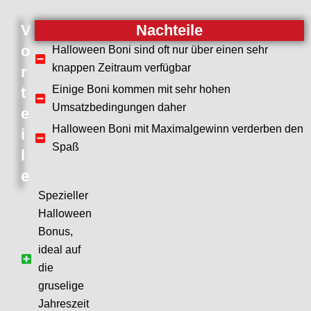
V
Nachteile
o
Halloween Boni sind oft nur über einen sehr
knappen Zeitraum verfügbar
r
Einige Boni kommen mit sehr hohen
t
Umsatzbedingungen daher
e
Halloween Boni mit Maximalgewinn verderben den
i
Spaß
l
e
Spezieller
Halloween
Bonus,
ideal auf
die
gruselige
Jahreszeit