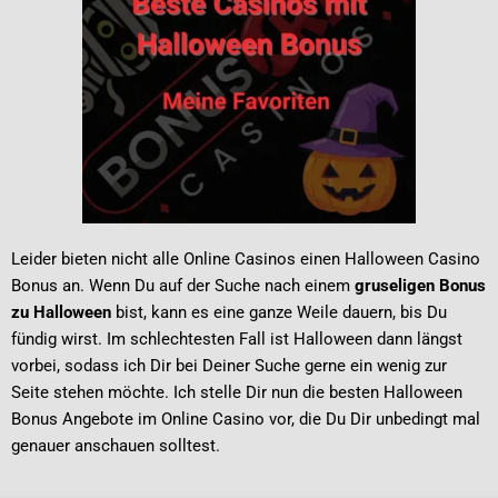
Leider bieten nicht alle Online Casinos einen Halloween Casino
Bonus an. Wenn Du auf der Suche nach einem
gruseligen Bonus
zu Halloween
bist, kann es eine ganze Weile dauern, bis Du
fündig wirst. Im schlechtesten Fall ist Halloween dann längst
vorbei, sodass ich Dir bei Deiner Suche gerne ein wenig zur
Seite stehen möchte. Ich stelle Dir nun die besten Halloween
Bonus Angebote im Online Casino vor, die Du Dir unbedingt mal
genauer anschauen solltest.