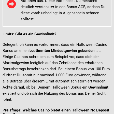
Aktionen aus. Diese Info findest Du meistens
deutlich versteckter in den Bonus AGB, sodass Du
diese vorab unbedingt in Augenschein nehmen
solltest.
Limits: Gibt es ein Gewinnlimit?
Gelegentlich kann es vorkommen, dass ein Halloween Casino
Bonus an einen
bestimmten Mindestgewinn gebunden
ist.
Einige Casinos schreiben zum Beispiel vor, dass sich der
Maximalgewinn lediglich auf das Zehnfache des erhaltenen
Bonusbetrags beschränken darf. Bei einem Bonus von 100 Euro
dürftest Du somit nur maximal 1.000 Euro gewinnen, während
alle Beträge über diesem Limit automatisch storniert werden.
Achte darauf, ob bei Deinem Halloween Bonus ein
Gewinnlimit
existiert und ob sich die Nutzung des Bonus aus Deiner Sicht
lohnt.
Preisfrage: Welches Casino bietet einen Halloween No Deposit