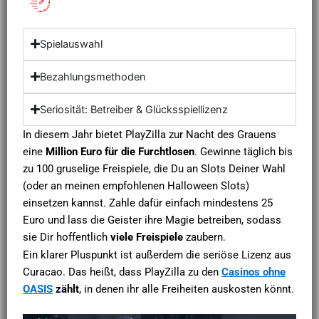
Zeitlimit zum Umsetzen: 10 Tage
Spielauswahl
Bezahlungsmethoden
Seriosität: Betreiber & Glücksspiellizenz
In diesem Jahr bietet PlayZilla zur Nacht des Grauens
eine
Million Euro für die Furchtlosen
. Gewinne täglich bis
zu 100 gruselige Freispiele, die Du an Slots Deiner Wahl
(oder an meinen empfohlenen Halloween Slots)
einsetzen kannst. Zahle dafür einfach mindestens 25
Euro und lass die Geister ihre Magie betreiben, sodass
sie Dir hoffentlich
viele Freispiele
zaubern.
Ein klarer Pluspunkt ist außerdem die seriöse Lizenz aus
Curacao. Das heißt, dass PlayZilla zu den
Casinos ohne
OASIS
zählt
, in denen ihr alle Freiheiten auskosten könnt.