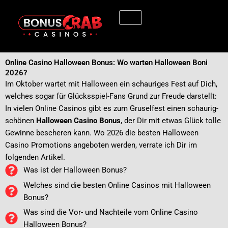
Zum
Inhalt
springen
Online Casino Halloween Bonus: Wo warten Halloween Boni
2026?
Im Oktober wartet mit Halloween ein schauriges Fest auf Dich,
welches sogar für Glücksspiel-Fans Grund zur Freude darstellt:
In vielen Online Casinos gibt es zum Gruselfest einen schaurig-
schönen
Halloween Casino Bonus
, der Dir mit etwas Glück tolle
Gewinne bescheren kann. Wo
2026
die besten Halloween
Casino Promotions angeboten werden, verrate ich Dir im
folgenden Artikel.
Was ist der Halloween Bonus?
Welches sind die besten Online Casinos mit Halloween
Bonus?
Was sind die Vor- und Nachteile vom Online Casino
Halloween Bonus?