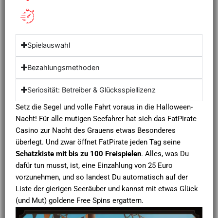
Zeitlimit zum Umsetzen: 10 Tage
Spielauswahl
Bezahlungsmethoden
Seriosität: Betreiber & Glücksspiellizenz
Setz die Segel und volle Fahrt voraus in die Halloween-
Nacht! Für alle mutigen Seefahrer hat sich das FatPirate
Casino zur Nacht des Grauens etwas Besonderes
überlegt. Und zwar öffnet FatPirate jeden Tag seine
Schatzkiste mit bis zu 100 Freispielen
. Alles, was Du
dafür tun musst, ist, eine Einzahlung von 25 Euro
vorzunehmen, und so landest Du automatisch auf der
Liste der gierigen Seeräuber und kannst mit etwas Glück
(und Mut) goldene Free Spins ergattern.