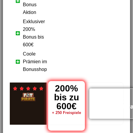
Bonus
Aktion
Exklusiver
200%
Bonus bis
600€
Coole
Prämien im
Bonusshop
200%
bis zu
Zu
600€
FatPir
+ 250 Freispiele