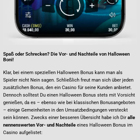
Spaß oder Schrecken? Die Vor- und Nachteile von Halloween
Boni!
Klar, bei einem speziellen Halloween Bonus kann man als
Spieler nicht Nein sagen. Schließlich freut man sich über jeden
zusätzlichen Bonus, den ein Casino für seine Kunden anbietet.
Dennoch solltest Du einen Halloween Bonus stets mit Vorsicht
genießen, da es – ebenso wie bei klassischen Bonusangeboten
– einige Gemeinheiten in den Umsatzbedingungen versteckt
sein können. Zwecks einer besseren Übersicht habe ich Dir
alle
nennenswerten Vor- und Nachteile
eines Halloween Bonus im
Casino aufgelistet: