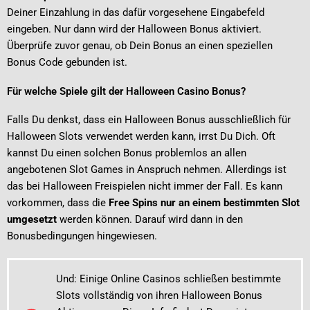
Deiner Einzahlung in das dafür vorgesehene Eingabefeld
eingeben. Nur dann wird der Halloween Bonus aktiviert.
Überprüfe zuvor genau, ob Dein Bonus an einen speziellen
Bonus Code gebunden ist.
Für welche Spiele gilt der Halloween Casino Bonus?
Falls Du denkst, dass ein Halloween Bonus ausschließlich für
Halloween Slots verwendet werden kann, irrst Du Dich. Oft
kannst Du einen solchen Bonus problemlos an allen
angebotenen Slot Games in Anspruch nehmen. Allerdings ist
das bei Halloween Freispielen nicht immer der Fall. Es kann
vorkommen, dass die
Free Spins nur an einem bestimmten Slot
umgesetzt
werden können. Darauf wird dann in den
Bonusbedingungen hingewiesen.
Und: Einige Online Casinos schließen bestimmte
Slots vollständig von ihren Halloween Bonus